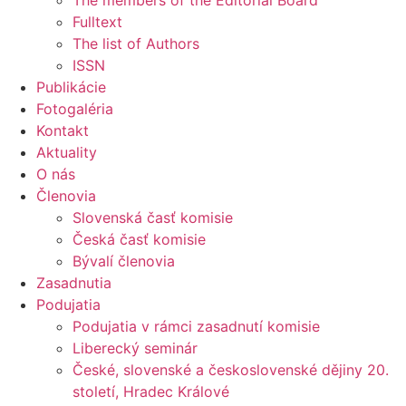
The members of the Editorial Board
Fulltext
The list of Authors
ISSN
Publikácie
Fotogaléria
Kontakt
Aktuality
O nás
Členovia
Slovenská časť komisie
Česká časť komisie
Bývalí členovia
Zasadnutia
Podujatia
Podujatia v rámci zasadnutí komisie
Liberecký seminár
České, slovenské a československé dějiny 20.
století, Hradec Králové