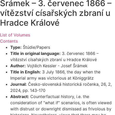
Šrámek – 3. červenec 1866 –
vítězství císařských zbraní u
Hradce Králové
List of Volumes
Contents
Type:
Štúdie/Papers
Title in original language:
3. červenec 1866 –
vítězství císařských zbraní u Hradce Králové
Author:
Vojtěch Kessler - Josef Šrámek
Title in English:
3 July 1866, the day when the
Imperial army was victorious at Königgrätz
Journal:
Česko-slovenská historická ročenka, 26, 2,
2024, pp. 143-170
Abstract:
Counterfactual history, i.e. the
consideration of “what if” scenarios, is often viewed
with distrust or downright dismissed as frivolous by