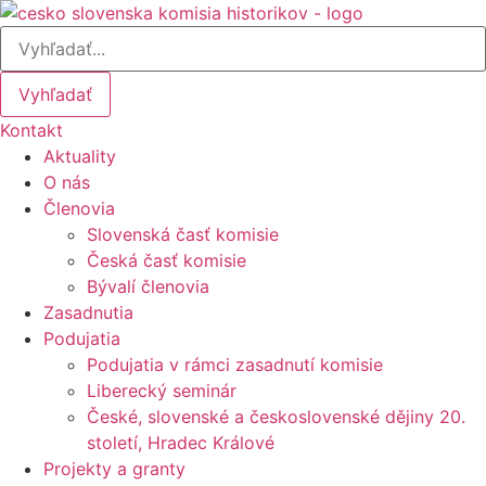
Preskočiť
na
obsah
Vyhľadať
Kontakt
Aktuality
O nás
Členovia
Slovenská časť komisie
Česká časť komisie
Bývalí členovia
Zasadnutia
Podujatia
Podujatia v rámci zasadnutí komisie
Liberecký seminár
České, slovenské a československé dějiny 20.
století, Hradec Králové
Projekty a granty