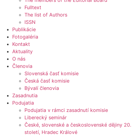
The members of the Editorial Board
Fulltext
The list of Authors
ISSN
Publikácie
Fotogaléria
Kontakt
Aktuality
O nás
Členovia
Slovenská časť komisie
Česká časť komisie
Bývalí členovia
Zasadnutia
Podujatia
Podujatia v rámci zasadnutí komisie
Liberecký seminár
České, slovenské a československé dějiny 20.
století, Hradec Králové