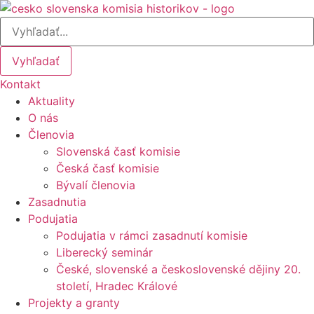
Preskočiť
na
obsah
Vyhľadať
Kontakt
Aktuality
O nás
Členovia
Slovenská časť komisie
Česká časť komisie
Bývalí členovia
Zasadnutia
Podujatia
Podujatia v rámci zasadnutí komisie
Liberecký seminár
České, slovenské a československé dějiny 20.
století, Hradec Králové
Projekty a granty