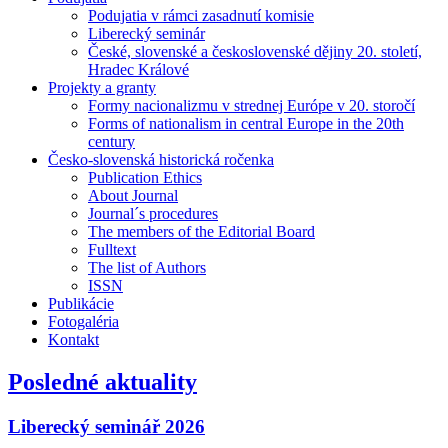
Podujatia v rámci zasadnutí komisie
Liberecký seminár
České, slovenské a československé dějiny 20. století,
Hradec Králové
Projekty a granty
Formy nacionalizmu v strednej Európe v 20. storočí
Forms of nationalism in central Europe in the 20th
century
Česko-slovenská historická ročenka
Publication Ethics
About Journal
Journal´s procedures
The members of the Editorial Board
Fulltext
The list of Authors
ISSN
Publikácie
Fotogaléria
Kontakt
Posledné aktuality
Liberecký seminář 2026