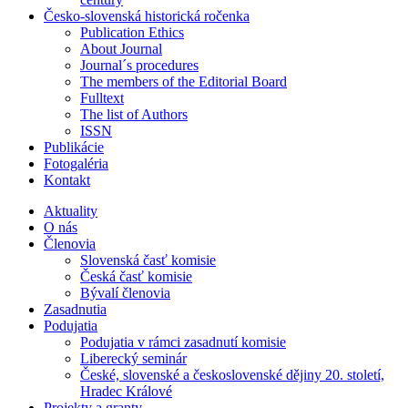
Česko-slovenská historická ročenka
Publication Ethics
About Journal
Journal´s procedures
The members of the Editorial Board
Fulltext
The list of Authors
ISSN
Publikácie
Fotogaléria
Kontakt
Aktuality
O nás
Členovia
Slovenská časť komisie
Česká časť komisie
Bývalí členovia
Zasadnutia
Podujatia
Podujatia v rámci zasadnutí komisie
Liberecký seminár
České, slovenské a československé dějiny 20. století,
Hradec Králové
Projekty a granty