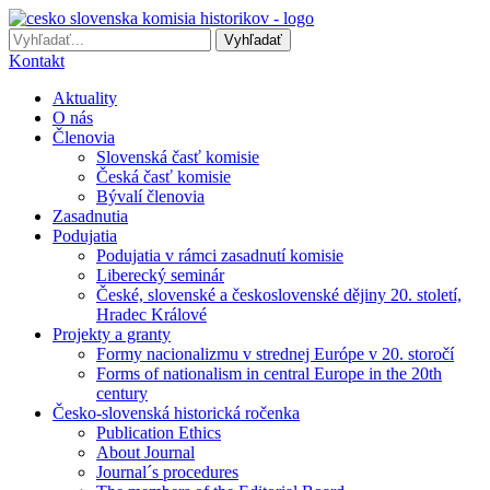
Preskočiť
na
Vyhľadať
obsah
Kontakt
Aktuality
O nás
Členovia
Slovenská časť komisie
Česká časť komisie
Bývalí členovia
Zasadnutia
Podujatia
Podujatia v rámci zasadnutí komisie
Liberecký seminár
České, slovenské a československé dějiny 20. století,
Hradec Králové
Projekty a granty
Formy nacionalizmu v strednej Európe v 20. storočí
Forms of nationalism in central Europe in the 20th
century
Česko-slovenská historická ročenka
Publication Ethics
About Journal
Journal´s procedures