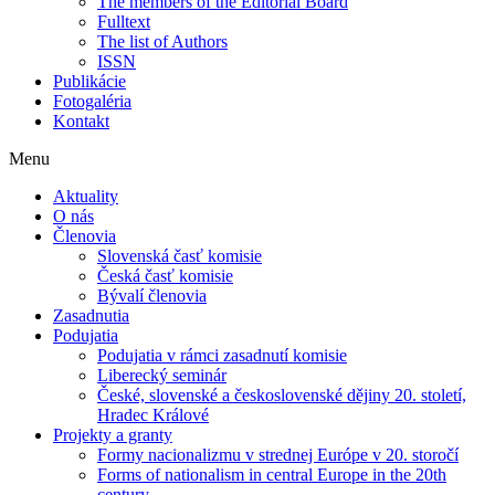
The members of the Editorial Board
Fulltext
The list of Authors
ISSN
Publikácie
Fotogaléria
Kontakt
Menu
Aktuality
O nás
Členovia
Slovenská časť komisie
Česká časť komisie
Bývalí členovia
Zasadnutia
Podujatia
Podujatia v rámci zasadnutí komisie
Liberecký seminár
České, slovenské a československé dějiny 20. století,
Hradec Králové
Projekty a granty
Formy nacionalizmu v strednej Európe v 20. storočí
Forms of nationalism in central Europe in the 20th
century