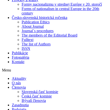
Formy nacionalizmu v strednej Európe v 20. storočí
Forms of nationalism in central Europe in the 20th
century
Česko-slovenská historická ročenka
Publication Ethics
About Journal
Journal´s procedures
The members of the Editorial Board
Fulltext
The list of Authors
ISSN
Publikácie
Fotogaléria
Kontakt
Menu
Aktuality
O nás
Členovia
Slovenská časť komisie
Česká časť komisie
Bývalí členovia
Zasadnutia
Podujatia