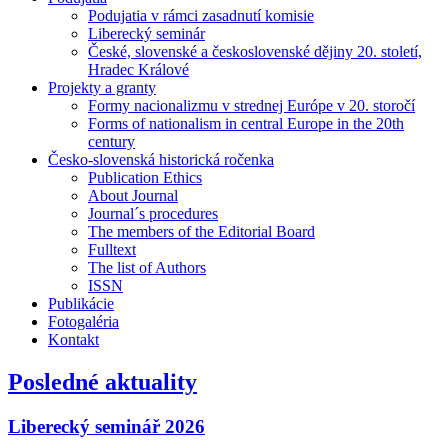
Podujatia v rámci zasadnutí komisie
Liberecký seminár
České, slovenské a československé dějiny 20. století,
Hradec Králové
Projekty a granty
Formy nacionalizmu v strednej Európe v 20. storočí
Forms of nationalism in central Europe in the 20th
century
Česko-slovenská historická ročenka
Publication Ethics
About Journal
Journal´s procedures
The members of the Editorial Board
Fulltext
The list of Authors
ISSN
Publikácie
Fotogaléria
Kontakt
Posledné aktuality
Liberecký seminář 2026