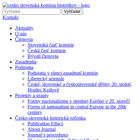
Preskočiť
na
Vyhľadať
obsah
Kontakt
Aktuality
O nás
Členovia
Slovenská časť komisie
Česká časť komisie
Bývalí členovia
Zasadnutia
Podujatia
Podujatia v rámci zasadnutí komisie
Liberecký seminár
České, slovenské a československé dějiny 20. století,
Hradec Králové
Projekty a granty
Formy nacionalizmu v strednej Európe v 20. storočí
Forms of nationalism in central Europe in the 20th
century
Česko-slovenská historická ročenka
Publication Ethics
About Journal
Journal´s procedures