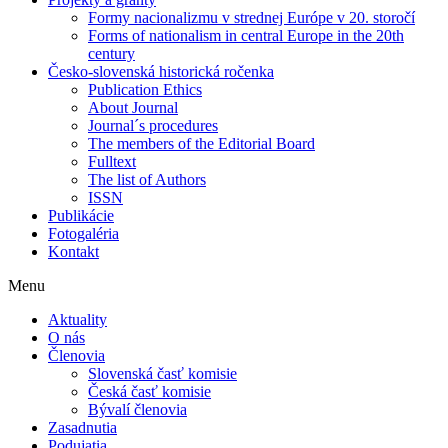
Formy nacionalizmu v strednej Európe v 20. storočí
Forms of nationalism in central Europe in the 20th
century
Česko-slovenská historická ročenka
Publication Ethics
About Journal
Journal´s procedures
The members of the Editorial Board
Fulltext
The list of Authors
ISSN
Publikácie
Fotogaléria
Kontakt
Menu
Aktuality
O nás
Členovia
Slovenská časť komisie
Česká časť komisie
Bývalí členovia
Zasadnutia
Podujatia