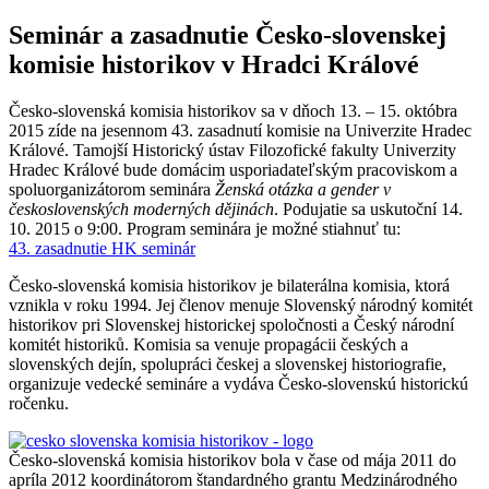
Seminár a zasadnutie Česko-slovenskej
komisie historikov v Hradci Králové
Česko-slovenská komisia historikov sa v dňoch 13. – 15. októbra
2015 zíde na jesennom 43. zasadnutí komisie na Univerzite Hradec
Králové. Tamojší Historický ústav Filozofické fakulty Univerzity
Hradec Králové bude domácim usporiadateľským pracoviskom a
spoluorganizátorom seminára
Ženská otázka a gender v
československých moderných dějinách
. Podujatie sa uskutoční 14.
10. 2015 o 9:00. Program seminára je možné stiahnuť tu:
43. zasadnutie HK seminár
Česko-slovenská komisia historikov je bilaterálna komisia, ktorá
vznikla v roku 1994. Jej členov menuje Slovenský národný komitét
historikov pri Slovenskej historickej spoločnosti a Český národní
komitét historiků. Komisia sa venuje propagácii českých a
slovenských dejín, spolupráci českej a slovenskej historiografie,
organizuje vedecké semináre a vydáva Česko-slovenskú historickú
ročenku.
Česko-slovenská komisia historikov bola v čase od mája 2011 do
apríla 2012 koordinátorom štandardného grantu Medzinárodného