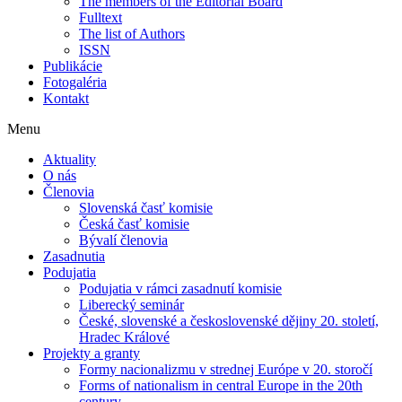
The members of the Editorial Board
Fulltext
The list of Authors
ISSN
Publikácie
Fotogaléria
Kontakt
Menu
Aktuality
O nás
Členovia
Slovenská časť komisie
Česká časť komisie
Bývalí členovia
Zasadnutia
Podujatia
Podujatia v rámci zasadnutí komisie
Liberecký seminár
České, slovenské a československé dějiny 20. století,
Hradec Králové
Projekty a granty
Formy nacionalizmu v strednej Európe v 20. storočí
Forms of nationalism in central Europe in the 20th
century