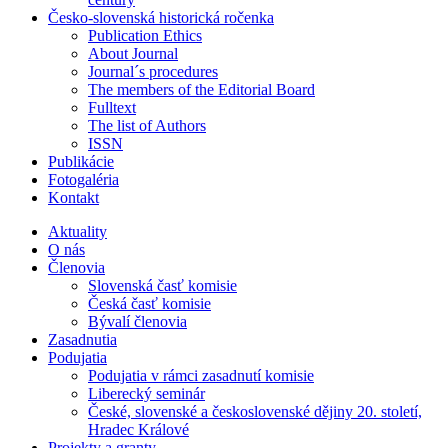
Česko-slovenská historická ročenka
Publication Ethics
About Journal
Journal´s procedures
The members of the Editorial Board
Fulltext
The list of Authors
ISSN
Publikácie
Fotogaléria
Kontakt
Aktuality
O nás
Členovia
Slovenská časť komisie
Česká časť komisie
Bývalí členovia
Zasadnutia
Podujatia
Podujatia v rámci zasadnutí komisie
Liberecký seminár
České, slovenské a československé dějiny 20. století,
Hradec Králové
Projekty a granty