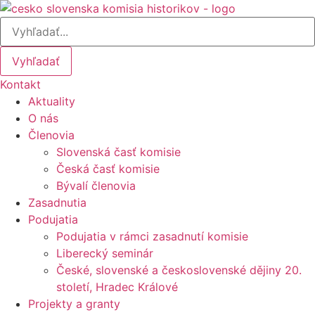
Preskočiť
na
obsah
Vyhľadať
Kontakt
Aktuality
O nás
Členovia
Slovenská časť komisie
Česká časť komisie
Bývalí členovia
Zasadnutia
Podujatia
Podujatia v rámci zasadnutí komisie
Liberecký seminár
České, slovenské a československé dějiny 20.
století, Hradec Králové
Projekty a granty