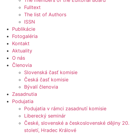
The members of the Editorial Board
Fulltext
The list of Authors
ISSN
Publikácie
Fotogaléria
Kontakt
Aktuality
O nás
Členovia
Slovenská časť komisie
Česká časť komisie
Bývalí členovia
Zasadnutia
Podujatia
Podujatia v rámci zasadnutí komisie
Liberecký seminár
České, slovenské a československé dějiny 20.
století, Hradec Králové