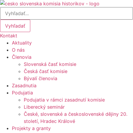
Preskočiť
na
obsah
Vyhľadať
Kontakt
Aktuality
O nás
Členovia
Slovenská časť komisie
Česká časť komisie
Bývalí členovia
Zasadnutia
Podujatia
Podujatia v rámci zasadnutí komisie
Liberecký seminár
České, slovenské a československé dějiny 20.
století, Hradec Králové
Projekty a granty