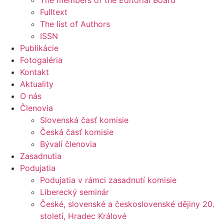
The members of the Editorial Board
Fulltext
The list of Authors
ISSN
Publikácie
Fotogaléria
Kontakt
Aktuality
O nás
Členovia
Slovenská časť komisie
Česká časť komisie
Bývalí členovia
Zasadnutia
Podujatia
Podujatia v rámci zasadnutí komisie
Liberecký seminár
České, slovenské a československé dějiny 20.
století, Hradec Králové