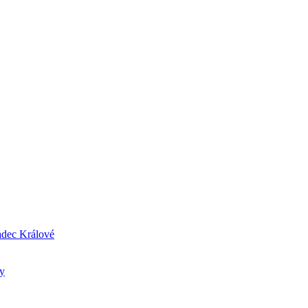
radec Králové
ry