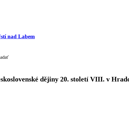
Ústí nad Labem
sadať
koslovenské dějiny 20. století VIII. v Hrad