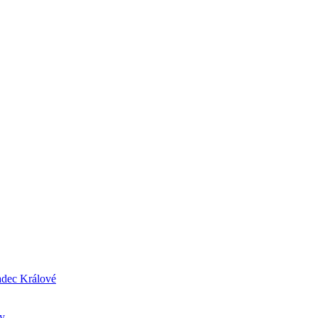
radec Králové
ry