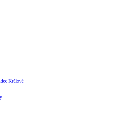
radec Králové
ry