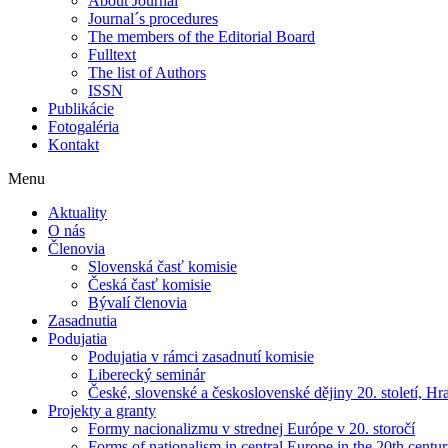
About Journal
Journal´s procedures
The members of the Editorial Board
Fulltext
The list of Authors
ISSN
Publikácie
Fotogaléria
Kontakt
Menu
Aktuality
O nás
Členovia
Slovenská časť komisie
Česká časť komisie
Bývalí členovia
Zasadnutia
Podujatia
Podujatia v rámci zasadnutí komisie
Liberecký seminár
České, slovenské a československé dějiny 20. století, H
Projekty a granty
Formy nacionalizmu v strednej Európe v 20. storočí
Forms of nationalism in central Europe in the 20th centu